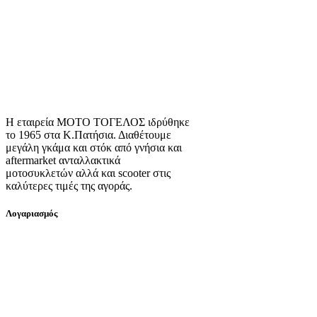
Η εταιρεία ΜΟΤΟ ΤΟΓΕΛΟΣ ιδρύθηκε
το 1965 στα Κ.Πατήσια. Διαθέτουμε
μεγάλη γκάμα και στόκ από γνήσια και
aftermarket ανταλλακτικά
μοτοσυκλετών αλλά και scooter στις
καλύτερες τιμές της αγοράς.
Λογαριασμός
Ο λογαριασμός μου
Εγγραφή
Σύνδεση
Πληροφορίες
Σχετικά με εμάς
Πολιτική Απορρήτου