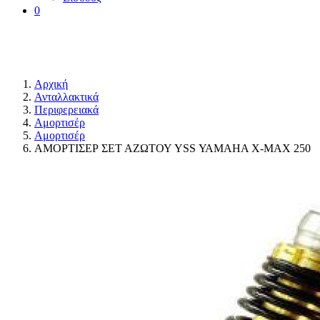
0
Αρχική
Ανταλλακτικά
Περιφερειακά
Αμορτισέρ
Αμορτισέρ
ΑΜΟΡΤΙΣΕΡ ΣΕΤ ΑΖΩΤΟΥ YSS ΥΑΜΑΗΑ Χ-ΜΑΧ 250