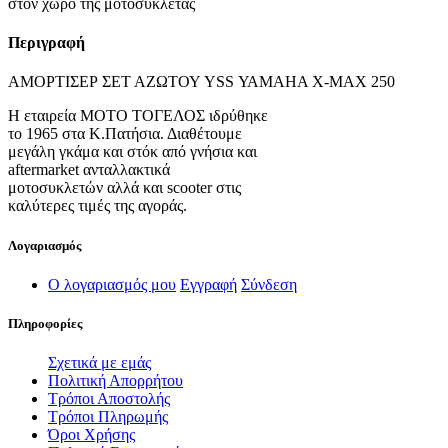
στον χώρο της μοτοσυκλέτας
Περιγραφή
ΑΜΟΡΤΙΣΕΡ ΣΕΤ ΑΖΩΤΟΥ YSS ΥΑΜΑΗΑ Χ-ΜΑΧ 250
Η εταιρεία ΜΟΤΟ ΤΟΓΕΛΟΣ ιδρύθηκε
το 1965 στα Κ.Πατήσια. Διαθέτουμε
μεγάλη γκάμα και στόκ από γνήσια και
aftermarket ανταλλακτικά
μοτοσυκλετών αλλά και scooter στις
καλύτερες τιμές της αγοράς.
Λογαριασμός
Ο λογαριασμός μου
Εγγραφή
Σύνδεση
Πληροφορίες
Σχετικά με εμάς
Πολιτική Απορρήτου
Τρόποι Αποστολής
Τρόποι Πληρωμής
Όροι Χρήσης