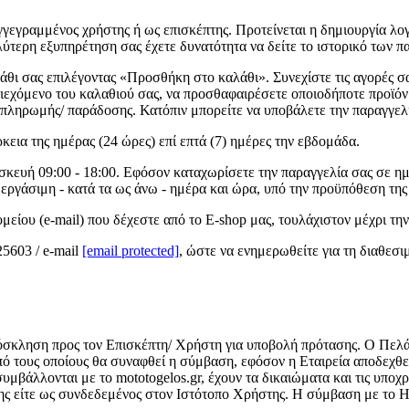
γεγραμμένος χρήστης ή ως επισκέπτης. Προτείνεται η δημιουργία λογ
λύτερη εξυπηρέτηση σας έχετε δυνατότητα να δείτε το ιστορικό των 
θι σας επιλέγοντας «Προσθήκη στο καλάθι». Συνεχίστε τις αγορές σα
ριεχόμενο του καλαθιού σας, να προσθαφαιρέσετε οποιοδήποτε προϊόν 
ο πληρωμής/ παράδοσης. Κατόπιν μπορείτε να υποβάλετε την παραγγελ
κεια της ημέρας (24 ώρες) επί επτά (7) ημέρες την εβδομάδα.
ασκευή 09:00 - 18:00. Εφόσον καταχωρίσετε την παραγγελία σας σε η
εργάσιμη - κατά τα ως άνω - ημέρα και ώρα, υπό την προϋπόθεση της
είου (e-mail) που δέχεστε από το E-shop μας, τουλάχιστον μέχρι τ
5603 / e-mail
[email protected]
, ώστε να ενημερωθείτε για τη διαθεσ
όσκληση προς τον Επισκέπτη/ Χρήστη για υποβολή πρότασης. Ο Πελάτ
 τους οποίους θα συναφθεί η σύμβαση, εφόσον η Εταιρεία αποδεχθεί
βάλλονται με το mototogelos.gr, έχουν τα δικαιώματα και τις υποχρ
της είτε ως συνδεδεμένος στον Ιστότοπο Χρήστης. Η σύμβαση με το 