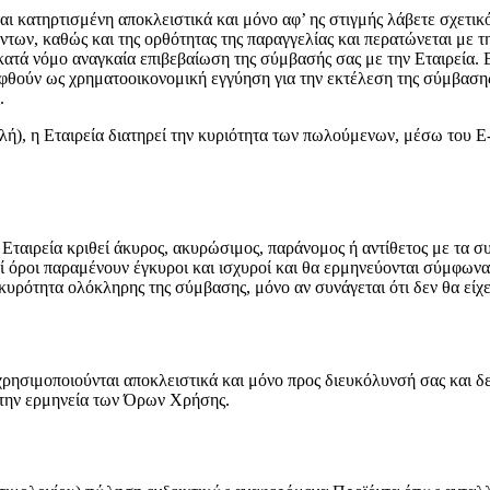
 κατηρτισμένη αποκλειστικά και μόνο αφ’ ης στιγμής λάβετε σχετικό
ντων, καθώς και της ορθότητας της παραγγελίας και περατώνεται με 
ατά νόμο αναγκαία επιβεβαίωση της σύμβασής σας με την Εταιρεία. Ε
ληφθούν ως χρηματοοικονομική εγγύηση για την εκτέλεση της σύμβασ
.
λή), η Εταιρεία διατηρεί την κυριότητα των πωλούμενων, μέσω του 
 Εταιρεία κριθεί άκυρος, ακυρώσιμος, παράνομος ή αντίθετος με τα σ
ποί όροι παραμένουν έγκυροι και ισχυροί και θα ερμηνεύονται σύμφω
ρότητα ολόκληρης της σύμβασης, μόνο αν συνάγεται ότι δεν θα είχε 
ησιμοποιούνται αποκλειστικά και μόνο προς διευκόλυνσή σας και δε
 την ερμηνεία των Όρων Χρήσης.