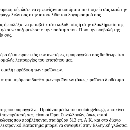
αριασμού, ώστε να εμφανίζονται αυτόματα τα στοιχεία σας κατά την
παραγγελιών σας στην ιστοσελίδα του λογαριασμού σας.
ς ή επιλέξτε να μεταβείτε στο καλάθι σας ή στην ολοκλήρωση της
ή/και να αυξομειώσετε την ποσότητα του. Πριν την υποβολή της
ία σας.
μέρα ή/και ώρα εκτός των ανωτέρω, η παραγγελία σας θα θεωρείται
 ομαλής λειτουργίας του ιστοτόπου μας.
ην ομαλή παράδοση των προϊόντων.
ιμότητα μη άμεσα διαθέσιμων προϊόντων (όπως προϊόντα διαθέσιμα
ης που παραγγέλνει Προϊόντα μέσω του mototogelos.gr, προτείνει
 την πρότασή σας, είναι οι Όροι Συναλλαγών, όπως αυτοί
εώσεις που προβλέπονται στα άρθρα 513 επ. Α.Κ. και στο δίκαιο
Ηλεκτρονικό Κατάστημα μπορεί να συναφθεί στην Ελληνική γλώσσα.