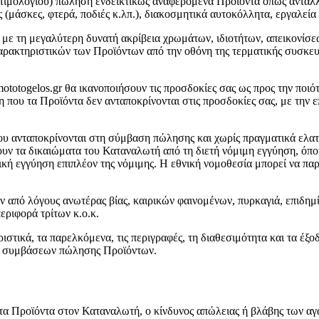
οση τιμολογίου) πώληση ενδεικτικώς αναφερόμενα Προϊόντα όπως αντα
(μάσκες, φτερά, ποδιές κ.λπ.), διακοσμητικά αυτοκόλλητα, εργαλεία 
ε τη μεγαλύτερη δυνατή ακρίβεια χρωμάτων, ιδιοτήτων, απεικονίσεω
ρακτηριστικών των Προϊόντων από την οθόνη της τερματικής συσκευής
ototogelos.gr θα ικανοποιήσουν τις προσδοκίες σας ως προς την ποιότη
η που τα Προϊόντα δεν ανταποκρίνονται στις προσδοκίες σας, με την
ου ανταποκρίνονται στη σύμβαση πώλησης και χωρίς πραγματικά ελατ
ουν τα δικαιώματα του Καταναλωτή από τη διετή νόμιμη εγγύηση, όπο
ρική εγγύηση επιπλέον της νόμιμης. Η εθνική νομοθεσία μπορεί να π
ν από λόγους ανωτέρας βίας, καιρικών φαινομένων, πυρκαγιά, επιδημί
ριφορά τρίτων κ.ο.κ.
τηριστικά, τα παρελκόμενα, τις περιγραφές, τη διαθεσιμότητα και τα 
ων συμβάσεων πώλησης Προϊόντων.
 τα Προϊόντα στον Καταναλωτή, ο κίνδυνος απώλειας ή βλάβης των αγ