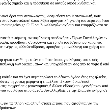
μφανές σημείο και η πρόσβαση σε αυτούς υποδεικνύεται και
γενικοί όροι των συναλλαγών), δεσμεύουν τον Καταναλωτή, καθ’
τα στον Καταναλωτή όπως λάβει πραγματική γνώση του περιεχομένου
ototogelos.gr. Οι Όροι Συναλλαγών ισχύουν και εφαρμόζονται σε
συνιστά αυτόματη, ανεπιφύλακτη αποδοχή των Όρων Συναλλαγών εν
ραση, πρόσβαση, συναλλαγή και χρήση του Ιστοτόπου και όπως
ε ενέργεια, αλληλεπίδραση, πρόσβαση, συναλλαγή και χρήση του
hop ή/και των Υπηρεσιών του Ιστοτόπου, για λόγους επισκευής,
ν επιφύλαξη των δικαιωμάτων και υποχρεώσεών σας από το νόμο ή από
 καθώς και να έχει συμπληρώσει το δέκατο όγδοο έτος της ηλικίας
ύντες τη γονική μέριμνα ή επιμέλεια τέκνων, δικαστικοί
 τις υποχρεώσεις (οικονομικές ή άλλου είδους) που γεννήθηκαν από
νου του λόγου ότι ο άμεσα συναλλαχθείς με την Εταιρεία ενήργησε
εια τα πλήρη και αληθή στοιχεία τους, που ζητούνται για την
Προϊόντων.