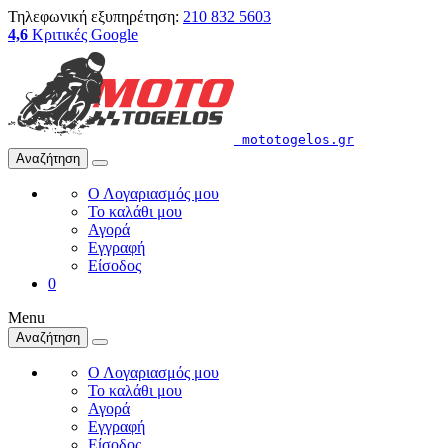
Τηλεφωνική εξυπηρέτηση:
210 832 5603
4,6
Κριτικές Google
mototogelos.gr
Αναζήτηση
Ο Λογαριασμός μου
Το καλάθι μου
Αγορά
Εγγραφή
Είσοδος
0
Menu
Αναζήτηση
Ο Λογαριασμός μου
Το καλάθι μου
Αγορά
Εγγραφή
Είσοδος