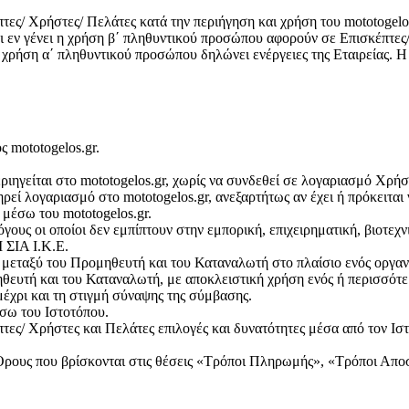
ς/ Χρήστες/ Πελάτες κατά την περιήγηση και χρήση του mototogelos.
και εν γένει η χρήση β΄ πληθυντικού προσώπου αφορούν σε Επισκέπτε
χρήση α΄ πληθυντικού προσώπου δηλώνει ενέργειες της Εταιρείας. Η 
ς mototogelos.gr.
ριηγείται στο mototogelos.gr, χωρίς να συνδεθεί σε λογαριασμό Χρήσ
ρεί λογαριασμό στο mototogelos.gr, ανεξαρτήτως αν έχει ή πρόκειται
μέσω του mototogelos.gr.
γους οι οποίοι δεν εμπίπτουν στην εμπορική, επιχειρηματική, βιοτεχ
ΣΙΑ Ι.Κ.Ε.
 μεταξύ του Προμηθευτή και του Καταναλωτή στο πλαίσιο ενός οργ
θευτή και του Καταναλωτή, με αποκλειστική χρήση ενός ή περισσότ
μέχρι και τη στιγμή σύναψης της σύμβασης.
σω του Ιστοτόπου.
ες/ Χρήστες και Πελάτες επιλογές και δυνατότητες μέσα από τον Ισ
ρους που βρίσκονται στις θέσεις «Τρόποι Πληρωμής», «Τρόποι Απο