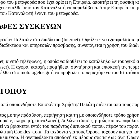
ορο του μεταφορέα που έχει ορίσει η Εταιρεία, αποκτήσει τη φυσική κ
ι ενταλθεί από τον Καταναλωτή να παραλάβει από την Εταιρεία και 
 του Καταναλωτή έναντι του μεταφορέα.
ΡΑΦΕΣ ΣΥΣΚΕΥΩΝ
τών/ Πελατών στο διαδίκτυο (Internet). Οφείλετε να εξασφαλίσετε μ
ιαδικτύου και υπηρεσιών πρόσβασης, συνεπάγεται η χρήση του διαδικ
let, κινητό τηλέφωνο), η οποία να διαθέτει το κατάλληλο λειτουργικ
wser). Η αγορά, κατοχή, προμήθεια, συντήρηση και επισκευή της τερμ
έλθει στο mototogelos.gr ή να προβάλει το περιεχόμενο του Ιστοτόπο
ΟΤΟΠΟΥ
 από οποιονδήποτε Επισκέπτη/ Χρήστη/ Πελάτη διέπεται από τους παρ
 με την πρόσβαση, περιήγηση και τη με οποιονδήποτε τρόπο χρήση τ
οριών, πληρωμή, συναλλαγή), δηλώνει σαφώς, ρητώς και ανεπιφύλακ
ί να βρίσκεται εντός του παρόντος δικτυακού τόπου, πέραν του παρόν
ική Cookies κ.ο.κ. Τα ισχύοντα για τους Όρους, ισχύουν και για κά
ος κειμένου. Η ανεπιφύλακτη αποδοχή εκ μέρους σας των ως άνω Όρ