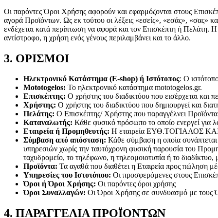
Οι παρόντες Όροι Χρήσης αφορούν και εφαρμόζονται στους Επισκέπτε
αγορά Προϊόντων. Ως εκ τούτου οι λέξεις «εσείς», «εσάς», «σας» 
ενδέχεται κατά περίπτωση να αφορά και τον Επισκέπτη ή Πελάτη. Η 
αντίστροφο, η χρήση ενός γένους περιλαμβάνει και το άλλο.
3. ΟΡΙΣΜΟΙ
Ηλεκτρονικό Κατάστημα (E-shop) ή Ιστότοπος
: Ο ιστότοπο
Mototogelos:
Το ηλεκτρονικό κατάστημα mototogelos.gr.
Επισκέπτης:
Ο χρήστης του διαδικτύου που εισέρχεται και πε
Χρήστης:
Ο χρήστης του διαδικτύου που δημιουργεί και διατη
Πελάτης:
Ο Επισκέπτης/ Χρήστης που παραγγέλνει Προϊόντα 
Καταναλωτής:
Κάθε φυσικό πρόσωπο το οποίο ενεργεί για λό
Εταιρεία ή Προμηθευτής:
Η εταιρεία ΕΥΘ.ΤΟΓΙΑΛΟΣ ΚΑΙ 
Σύμβαση από απόσταση:
Κάθε σύμβαση η οποία συνάπτεται
υπηρεσιών χωρίς την ταυτόχρονη φυσική παρουσία του Προμη
ταχυδρομείο, το τηλέφωνο, η τηλεομοιοτυπία ή το διαδίκτυο, 
Προϊόντα:
Τα αγαθά που διαθέτει η Εταιρεία προς πώληση μέ
Υπηρεσίες του Ιστοτόπου:
Οι προσφερόμενες στους Επισκέπτ
Όροι ή Όροι Χρήσης:
Οι παρόντες όροι χρήσης
Όροι Συναλλαγών:
Οι Όροι Χρήσης σε συνδυασμό με τους Ό
4. ΠΑΡΑΓΓΕΛΙΑ ΠΡΟΪΟΝΤΩΝ