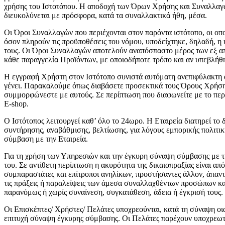
χρήσης του Ιστοτόπου. Η αποδοχή των Όρων Χρήσης και Συναλλαγών 
διευκολύνεται με πρόσφορα, κατά τα συναλλακτικά ήθη, μέσα.
Οι Όροι Συναλλαγών που περιέχονται στον παρόντα ιστότοπο, οι οπ
όσον πληρούν τις προϋποθέσεις του νόμου, υποδείχτηκε, δηλαδή, 
τους. Οι Όροι Συναλλαγών αποτελούν αναπόσπαστο μέρος των εξ 
κάθε παραγγελία Προϊόντων, με οποιοδήποτε τρόπο και αν υπεβλήθη π
Η εγγραφή Χρήστη στον Ιστότοπο συνιστά αυτόματη ανεπιφύλακτη 
γένει. Παρακαλούμε όπως διαβάσετε προσεκτικά τους Όρους Χρήσης
συμμορφώνεστε με αυτούς. Σε περίπτωση που διαφωνείτε με το πε
E-shop.
Ο Ιστότοπος λειτουργεί καθ’ όλο το 24ωρο. Η Εταιρεία διατηρεί το 
συντήρησης, αναβάθμισης, βελτίωσης, για λόγους εμπορικής πολιτικ
σύμβαση με την Εταιρεία.
Για τη χρήση των Υπηρεσιών και την έγκυρη σύναψη σύμβασης με την
του. Σε αντίθετη περίπτωση η ακυρότητα της δικαιοπραξίας είναι α
συμπαραστάτες και επίτροποι ανηλίκων, προστήσαντες άλλον, άπαντε
τις πράξεις ή παραλείψεις των άμεσα συναλλαχθέντων προσώπων καθ
παρανόμως ή χωρίς συναίνεση, συγκατάθεση, άδεια ή έγκρισή τους.
Οι Επισκέπτες/ Χρήστες/ Πελάτες υποχρεούνται, κατά τη σύναψη οια
επιτυχή σύναψη έγκυρης σύμβασης. Οι Πελάτες παρέχουν υποχρεωτι