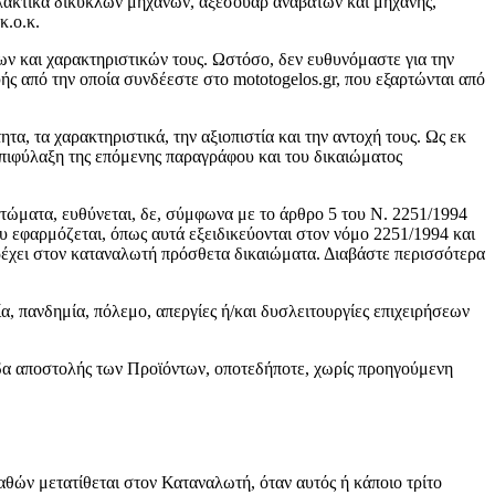
λλακτικά δίκυκλων μηχανών, αξεσουάρ αναβατών και μηχανής,
κ.ο.κ.
ν και χαρακτηριστικών τους. Ωστόσο, δεν ευθυνόμαστε για την
 από την οποία συνδέεστε στο mototogelos.gr, που εξαρτώνται από
τα, τα χαρακτηριστικά, την αξιοπιστία και την αντοχή τους. Ως εκ
 επιφύλαξη της επόμενης παραγράφου και του δικαιώματος
τώματα, ευθύνεται, δε, σύμφωνα με το άρθρο 5 του Ν. 2251/1994
υ εφαρμόζεται, όπως αυτά εξειδικεύονται στον νόμο 2251/1994 και
αρέχει στον καταναλωτή πρόσθετα δικαιώματα. Διαβάστε περισσότερα
α, πανδημία, πόλεμο, απεργίες ή/και δυσλειτουργίες επιχειρήσεων
έξοδα αποστολής των Προϊόντων, οποτεδήποτε, χωρίς προηγούμενη
αθών μετατίθεται στον Καταναλωτή, όταν αυτός ή κάποιο τρίτο