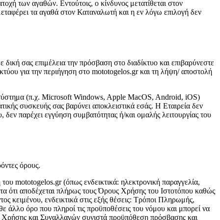
ατοχή των αγαθών. Εντούτοις, ο κίνδυνος μετατίθεται στον
μεταφέρει τα αγαθά στον Καταναλωτή και η εν λόγω επιλογή δεν
ε δική σας επιμέλεια την πρόσβαση στο διαδίκτυο και επιβαρύνεστε
τύου για την περιήγηση στο mototogelos.gr και τη λήψη/ αποστολή
ό σύστημα (π.χ. Microsoft Windows, Apple MacOS, Android, iOS)
ατικής συσκευής σας βαρύνει αποκλειστικά εσάς. Η Εταιρεία δεν
υ, δεν παρέχει εγγύηση συμβατότητας ή/και ομαλής λειτουργίας του
όντες όρους.
ου mototogelos.gr (όπως ενδεικτικά: ηλεκτρονική παραγγελία,
τα ότι αποδέχεται πλήρως τους Όρους Χρήσης του Ιστοτόπου καθώς
τος κειμένου, ενδεικτικά στις εξής θέσεις: Τρόποι Πληρωμής,
θε άλλο όρο που πληροί τις προϋποθέσεις του νόμου και μπορεί να
ων Χρήσης και Συναλλαγών συνιστά προϋπόθεση πρόσβασης και