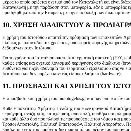
μέρος το οποίο ορίζεται σχετικά από τον Καταναλωτή και είναι διάφ
Καταναλωτή με την παράδοση στον μεταφορέα, εάν ο μεταφορέας έχε
προσφέρθηκε από την Εταιρεία, με την επιφύλαξη των δικαιωμάτων
10. ΧΡΗΣΗ ΔΙΑΔΙΚΤΥΟΥ & ΠΡΟΔΙΑΓ
Η χρήση του Ιστοτόπου απαιτεί την πρόσβαση των Επισκεπτών/ Χρησ
πλήρως με οποιεσδήποτε χρεώσεις, από φορείς παροχής υπηρεσιών δ
δεδομένων στον Ιστότοπο.
Για τη χρήση του Ιστοτόπου απαιτείται τερματική συσκευή (Η/Υ, tab
καθώς επίσης και σχετικό λογισμικό περιήγησης στο διαδίκτυο (bro
ευθύνεται για τυχόν αδυναμία του τερματικού εξοπλισμού σας να εισ
Ιστοτόπου και δεν παρέχει κανενός είδους υλισμικό (hardware).
11. ΠΡΟΣΒΑΣΗ KAI ΧΡΗΣΗ TOY ΙΣΤ
Η πρόσβαση και η χρήση του mototogelos.gr και των υπηρεσιών του
Κάθε Επισκέπτης/ Χρήστης/ Πελάτης του Ηλεκτρονικού Καταστήματος
περιήγηση, αναζήτηση, καταχώριση, αποστολή, αποθήκευση πληροφ
και κάθε άλλο όρο που πληροί τις προϋποθέσεις του νόμου και μπορε
Τρόποι Αποστολής, Πολιτική Επιστροφών, Πολιτική Απορρήτου, Πολιτ
βρίσκεται εντός του παρόντος δικτυακού τόπου, πέραν του παρόντ