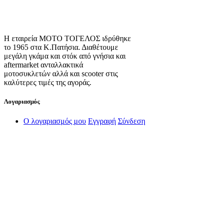
Η εταιρεία ΜΟΤΟ ΤΟΓΕΛΟΣ ιδρύθηκε
το 1965 στα Κ.Πατήσια. Διαθέτουμε
μεγάλη γκάμα και στόκ από γνήσια και
aftermarket ανταλλακτικά
μοτοσυκλετών αλλά και scooter στις
καλύτερες τιμές της αγοράς.
Λογαριασμός
Ο λογαριασμός μου
Εγγραφή
Σύνδεση
Πληροφορίες
Σχετικά με εμάς
Πολιτική Απορρήτου
Τρόποι Αποστολής
Τρόποι Πληρωμής
Όροι Χρήσης
Πολιτική Επιστροφών
Πολιτική Cookies