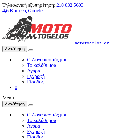
Τηλεφωνική εξυπηρέτηση:
210 832 5603
4,6
Κριτικές Google
mototogelos.gr
Αναζήτηση
Ο Λογαριασμός μου
Το καλάθι μου
Αγορά
Εγγραφή
Είσοδος
0
Menu
Αναζήτηση
Ο Λογαριασμός μου
Το καλάθι μου
Αγορά
Εγγραφή
Είσοδος