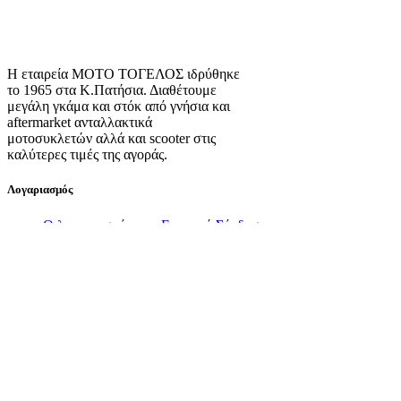
Η εταιρεία ΜΟΤΟ ΤΟΓΕΛΟΣ ιδρύθηκε
το 1965 στα Κ.Πατήσια. Διαθέτουμε
μεγάλη γκάμα και στόκ από γνήσια και
aftermarket ανταλλακτικά
μοτοσυκλετών αλλά και scooter στις
καλύτερες τιμές της αγοράς.
Λογαριασμός
Ο λογαριασμός μου
Εγγραφή
Σύνδεση
Πληροφορίες
Σχετικά με εμάς
Πολιτική Απορρήτου
Τρόποι Αποστολής
Τρόποι Πληρωμής
Όροι Χρήσης
Πολιτική Επιστροφών
Πολιτική Cookies