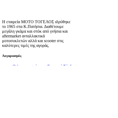
Η εταιρεία ΜΟΤΟ ΤΟΓΕΛΟΣ ιδρύθηκε
το 1965 στα Κ.Πατήσια. Διαθέτουμε
μεγάλη γκάμα και στόκ από γνήσια και
aftermarket ανταλλακτικά
μοτοσυκλετών αλλά και scooter στις
καλύτερες τιμές της αγοράς.
Λογαριασμός
Ο λογαριασμός μου
Εγγραφή
Σύνδεση
Πληροφορίες
Σχετικά με εμάς
Πολιτική Απορρήτου
Τρόποι Αποστολής
Τρόποι Πληρωμής
Όροι Χρήσης
Πολιτική Επιστροφών
Πολιτική Cookies