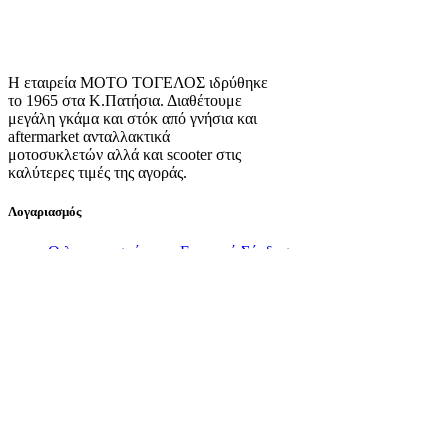
Η εταιρεία ΜΟΤΟ ΤΟΓΕΛΟΣ ιδρύθηκε
το 1965 στα Κ.Πατήσια. Διαθέτουμε
μεγάλη γκάμα και στόκ από γνήσια και
aftermarket ανταλλακτικά
μοτοσυκλετών αλλά και scooter στις
καλύτερες τιμές της αγοράς.
Λογαριασμός
Ο λογαριασμός μου
Εγγραφή
Σύνδεση
Πληροφορίες
Σχετικά με εμάς
Πολιτική Απορρήτου
Τρόποι Αποστολής
Τρόποι Πληρωμής
Όροι Χρήσης
Πολιτική Επιστροφών
Πολιτική Cookies