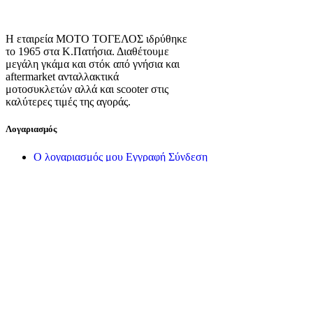
Η εταιρεία ΜΟΤΟ ΤΟΓΕΛΟΣ ιδρύθηκε
το 1965 στα Κ.Πατήσια. Διαθέτουμε
μεγάλη γκάμα και στόκ από γνήσια και
aftermarket ανταλλακτικά
μοτοσυκλετών αλλά και scooter στις
καλύτερες τιμές της αγοράς.
Λογαριασμός
Ο λογαριασμός μου
Εγγραφή
Σύνδεση
Πληροφορίες
Σχετικά με εμάς
Πολιτική Απορρήτου
Τρόποι Αποστολής
Τρόποι Πληρωμής
Όροι Χρήσης
Πολιτική Επιστροφών
Πολιτική Cookies
Διαχείριση Cookies