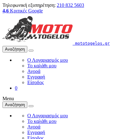
Τηλεφωνική εξυπηρέτηση:
210 832 5603
4,6
Κριτικές Google
mototogelos.gr
Αναζήτηση
Ο Λογαριασμός μου
Το καλάθι μου
Αγορά
Εγγραφή
Είσοδος
0
Menu
Αναζήτηση
Ο Λογαριασμός μου
Το καλάθι μου
Αγορά
Εγγραφή
Είσοδος