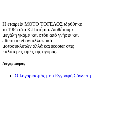
Η εταιρεία ΜΟΤΟ ΤΟΓΕΛΟΣ ιδρύθηκε
το 1965 στα Κ.Πατήσια. Διαθέτουμε
μεγάλη γκάμα και στόκ από γνήσια και
aftermarket ανταλλακτικά
μοτοσυκλετών αλλά και scooter στις
καλύτερες τιμές της αγοράς.
Λογαριασμός
Ο λογαριασμός μου
Εγγραφή
Σύνδεση
Πληροφορίες
Σχετικά με εμάς
Πολιτική Απορρήτου
Τρόποι Αποστολής
Τρόποι Πληρωμής
Όροι Χρήσης
Πολιτική Επιστροφών
Πολιτική Cookies