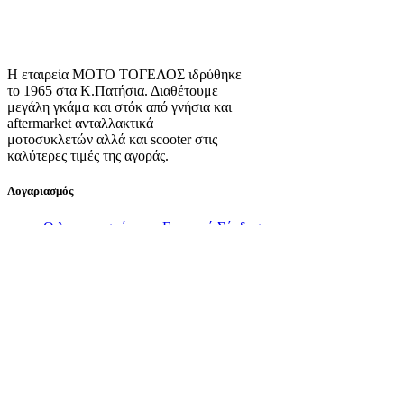
Η εταιρεία ΜΟΤΟ ΤΟΓΕΛΟΣ ιδρύθηκε
το 1965 στα Κ.Πατήσια. Διαθέτουμε
μεγάλη γκάμα και στόκ από γνήσια και
aftermarket ανταλλακτικά
μοτοσυκλετών αλλά και scooter στις
καλύτερες τιμές της αγοράς.
Λογαριασμός
Ο λογαριασμός μου
Εγγραφή
Σύνδεση
Πληροφορίες
Σχετικά με εμάς
Πολιτική Απορρήτου
Τρόποι Αποστολής
Τρόποι Πληρωμής
Όροι Χρήσης
Πολιτική Επιστροφών
Πολιτική Cookies