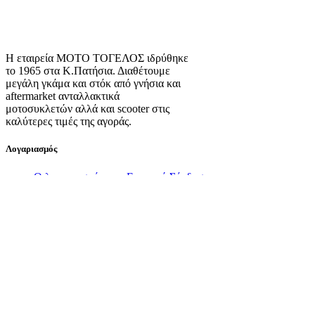
Η εταιρεία ΜΟΤΟ ΤΟΓΕΛΟΣ ιδρύθηκε
το 1965 στα Κ.Πατήσια. Διαθέτουμε
μεγάλη γκάμα και στόκ από γνήσια και
aftermarket ανταλλακτικά
μοτοσυκλετών αλλά και scooter στις
καλύτερες τιμές της αγοράς.
Λογαριασμός
Ο λογαριασμός μου
Εγγραφή
Σύνδεση
Πληροφορίες
Σχετικά με εμάς
Πολιτική Απορρήτου
Τρόποι Αποστολής
Τρόποι Πληρωμής
Όροι Χρήσης
Πολιτική Επιστροφών
Πολιτική Cookies