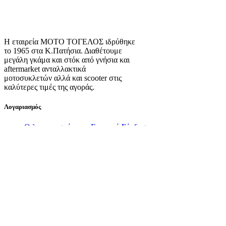
Η εταιρεία ΜΟΤΟ ΤΟΓΕΛΟΣ ιδρύθηκε
το 1965 στα Κ.Πατήσια. Διαθέτουμε
μεγάλη γκάμα και στόκ από γνήσια και
aftermarket ανταλλακτικά
μοτοσυκλετών αλλά και scooter στις
καλύτερες τιμές της αγοράς.
Λογαριασμός
Ο λογαριασμός μου
Εγγραφή
Σύνδεση
Πληροφορίες
Σχετικά με εμάς
Πολιτική Απορρήτου
Τρόποι Αποστολής
Τρόποι Πληρωμής
Όροι Χρήσης
Πολιτική Επιστροφών
Πολιτική Cookies