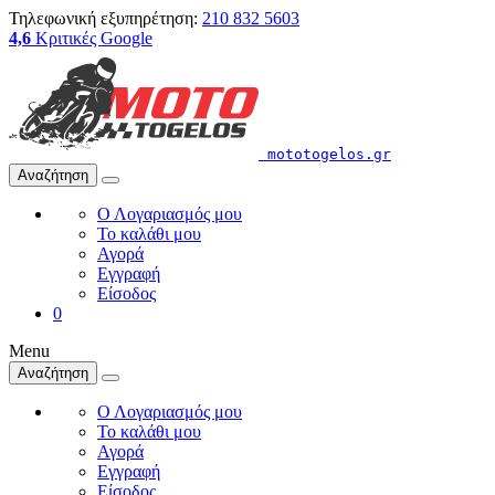
Τηλεφωνική εξυπηρέτηση:
210 832 5603
4,6
Κριτικές Google
mototogelos.gr
Αναζήτηση
Ο Λογαριασμός μου
Το καλάθι μου
Αγορά
Εγγραφή
Είσοδος
0
Menu
Αναζήτηση
Ο Λογαριασμός μου
Το καλάθι μου
Αγορά
Εγγραφή
Είσοδος