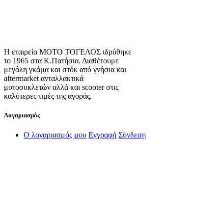
Η εταιρεία ΜΟΤΟ ΤΟΓΕΛΟΣ ιδρύθηκε
το 1965 στα Κ.Πατήσια. Διαθέτουμε
μεγάλη γκάμα και στόκ από γνήσια και
aftermarket ανταλλακτικά
μοτοσυκλετών αλλά και scooter στις
καλύτερες τιμές της αγοράς.
Λογαριασμός
Ο λογαριασμός μου
Εγγραφή
Σύνδεση
Πληροφορίες
Σχετικά με εμάς
Πολιτική Απορρήτου
Τρόποι Αποστολής
Τρόποι Πληρωμής
Όροι Χρήσης
Πολιτική Επιστροφών