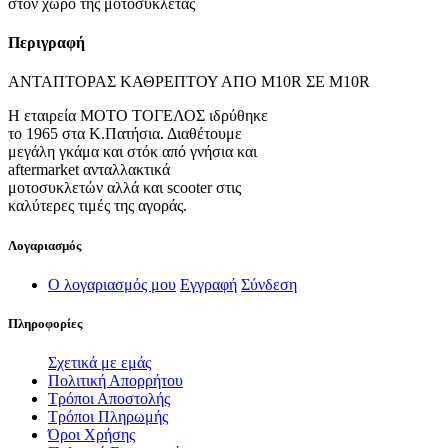
στον χώρο της μοτοσυκλέτας
Περιγραφή
ΑΝΤΑΠΤΟΡΑΣ ΚΑΘΡΕΠΤΟΥ ΑΠΟ Μ10R ΣΕ Μ10R
Η εταιρεία ΜΟΤΟ ΤΟΓΕΛΟΣ ιδρύθηκε
το 1965 στα Κ.Πατήσια. Διαθέτουμε
μεγάλη γκάμα και στόκ από γνήσια και
aftermarket ανταλλακτικά
μοτοσυκλετών αλλά και scooter στις
καλύτερες τιμές της αγοράς.
Λογαριασμός
Ο λογαριασμός μου
Εγγραφή
Σύνδεση
Πληροφορίες
Σχετικά με εμάς
Πολιτική Απορρήτου
Τρόποι Αποστολής
Τρόποι Πληρωμής
Όροι Χρήσης