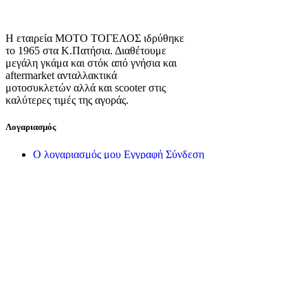
Η εταιρεία ΜΟΤΟ ΤΟΓΕΛΟΣ ιδρύθηκε
το 1965 στα Κ.Πατήσια. Διαθέτουμε
μεγάλη γκάμα και στόκ από γνήσια και
aftermarket ανταλλακτικά
μοτοσυκλετών αλλά και scooter στις
καλύτερες τιμές της αγοράς.
Λογαριασμός
Ο λογαριασμός μου
Εγγραφή
Σύνδεση
Πληροφορίες
Σχετικά με εμάς
Πολιτική Απορρήτου
Τρόποι Αποστολής
Τρόποι Πληρωμής
Όροι Χρήσης
Πολιτική Επιστροφών
Πολιτική Cookies
Διαχείριση Cookies