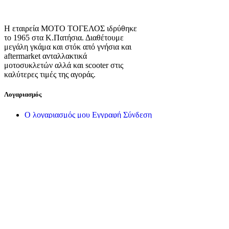
Η εταιρεία ΜΟΤΟ ΤΟΓΕΛΟΣ ιδρύθηκε
το 1965 στα Κ.Πατήσια. Διαθέτουμε
μεγάλη γκάμα και στόκ από γνήσια και
aftermarket ανταλλακτικά
μοτοσυκλετών αλλά και scooter στις
καλύτερες τιμές της αγοράς.
Λογαριασμός
Ο λογαριασμός μου
Εγγραφή
Σύνδεση
Πληροφορίες
Σχετικά με εμάς
Πολιτική Απορρήτου
Τρόποι Αποστολής
Τρόποι Πληρωμής
Όροι Χρήσης
Πολιτική Επιστροφών
Πολιτική Cookies
Διαχείριση Cookies