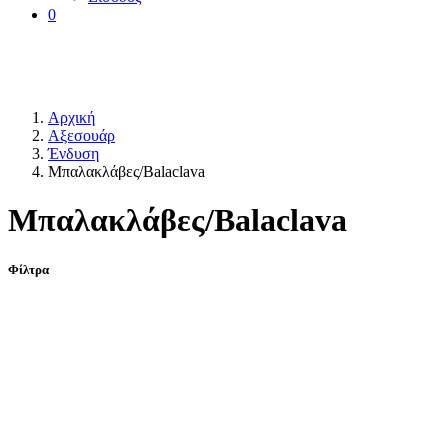
0
Αρχική
Αξεσουάρ
Ένδυση
Μπαλακλάβες/Balaclava
Μπαλακλάβες/Balaclava
Φίλτρα