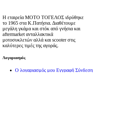
Η εταιρεία ΜΟΤΟ ΤΟΓΕΛΟΣ ιδρύθηκε
το 1965 στα Κ.Πατήσια. Διαθέτουμε
μεγάλη γκάμα και στόκ από γνήσια και
aftermarket ανταλλακτικά
μοτοσυκλετών αλλά και scooter στις
καλύτερες τιμές της αγοράς.
Λογαριασμός
Ο λογαριασμός μου
Εγγραφή
Σύνδεση
Πληροφορίες
Σχετικά με εμάς
Πολιτική Απορρήτου
Τρόποι Αποστολής
Τρόποι Πληρωμής
Όροι Χρήσης
Πολιτική Επιστροφών
Πολιτική Cookies
Διαχείριση Cookies