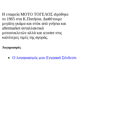
Η εταιρεία ΜΟΤΟ ΤΟΓΕΛΟΣ ιδρύθηκε
το 1965 στα Κ.Πατήσια. Διαθέτουμε
μεγάλη γκάμα και στόκ από γνήσια και
aftermarket ανταλλακτικά
μοτοσυκλετών αλλά και scooter στις
καλύτερες τιμές της αγοράς.
Λογαριασμός
Ο λογαριασμός μου
Εγγραφή
Σύνδεση
Πληροφορίες
Σχετικά με εμάς
Πολιτική Απορρήτου
Τρόποι Αποστολής
Τρόποι Πληρωμής
Όροι Χρήσης
Πολιτική Επιστροφών
Πολιτική Cookies
Διαχείριση Cookies