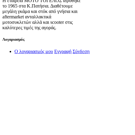
Η εταιρεία ΜΟΤΟ ΤΟΓΕΛΟΣ ιδρύθηκε
το 1965 στα Κ.Πατήσια. Διαθέτουμε
μεγάλη γκάμα και στόκ από γνήσια και
aftermarket ανταλλακτικά
μοτοσυκλετών αλλά και scooter στις
καλύτερες τιμές της αγοράς.
Λογαριασμός
Ο λογαριασμός μου
Εγγραφή
Σύνδεση
Πληροφορίες
Σχετικά με εμάς
Πολιτική Απορρήτου
Τρόποι Αποστολής
Τρόποι Πληρωμής
Όροι Χρήσης
Πολιτική Επιστροφών
Πολιτική Cookies
Διαχείριση Cookies
Επικοινωνία