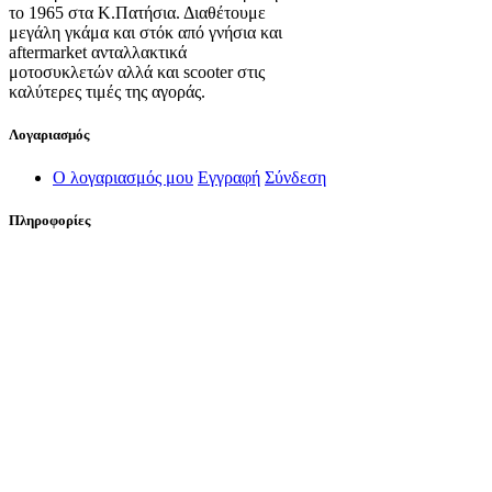
το 1965 στα Κ.Πατήσια. Διαθέτουμε
μεγάλη γκάμα και στόκ από γνήσια και
aftermarket ανταλλακτικά
μοτοσυκλετών αλλά και scooter στις
καλύτερες τιμές της αγοράς.
Λογαριασμός
Ο λογαριασμός μου
Εγγραφή
Σύνδεση
Πληροφορίες
Σχετικά με εμάς
Πολιτική Απορρήτου
Τρόποι Αποστολής
Τρόποι Πληρωμής
Όροι Χρήσης
Πολιτική Επιστροφών
Πολιτική Cookies
Διαχείριση Cookies
Επικοινωνία
Λιοσίων 284 & Κουρτίδου 2, Αθήνα, Αττικής, 10445, Ελλάδα