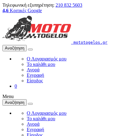
Τηλεφωνική εξυπηρέτηση:
210 832 5603
4,6
Κριτικές Google
mototogelos.gr
Αναζήτηση
Ο Λογαριασμός μου
Το καλάθι μου
Αγορά
Εγγραφή
Είσοδος
0
Menu
Αναζήτηση
Ο Λογαριασμός μου
Το καλάθι μου
Αγορά
Εγγραφή
Είσοδος