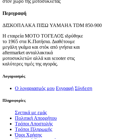
στον χώρο της μοτοσυκλέτας
Περιγραφή
ΔΙΣΚΟΠΛΑΚΑ ΠΙΣΩ YAMAHA TDM 850-900
Η εταιρεία ΜΟΤΟ ΤΟΓΕΛΟΣ ιδρύθηκε
το 1965 στα Κ.Πατήσια. Διαθέτουμε
μεγάλη γκάμα και στόκ από γνήσια και
aftermarket ανταλλακτικά
μοτοσυκλετών αλλά και scooter στις
καλύτερες τιμές της αγοράς.
Λογαριασμός
Ο λογαριασμός μου
Εγγραφή
Σύνδεση
Πληροφορίες
Σχετικά με εμάς
Πολιτική Απορρήτου
Τρόποι Αποστολής
Τρόποι Πληρωμής
Όροι Χρήσης