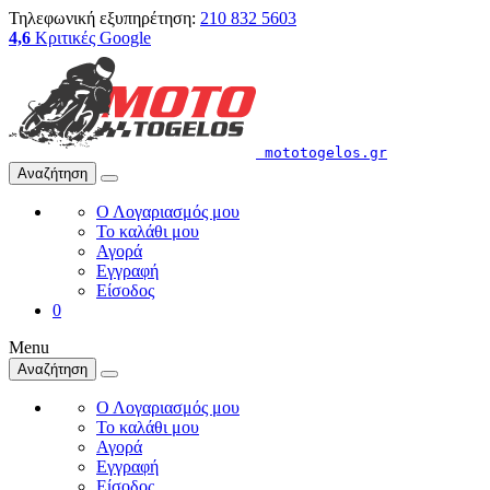
Τηλεφωνική εξυπηρέτηση:
210 832 5603
4,6
Κριτικές Google
mototogelos.gr
Αναζήτηση
Ο Λογαριασμός μου
Το καλάθι μου
Αγορά
Εγγραφή
Είσοδος
0
Menu
Αναζήτηση
Ο Λογαριασμός μου
Το καλάθι μου
Αγορά
Εγγραφή
Είσοδος