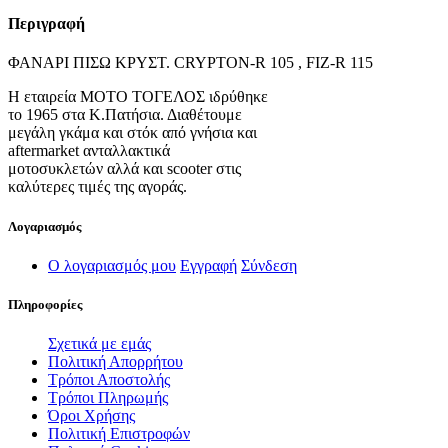
Περιγραφή
ΦΑΝΑΡΙ ΠΙΣΩ ΚΡΥΣΤ. CRYPTON-R 105 , FIZ-R 115
Η εταιρεία ΜΟΤΟ ΤΟΓΕΛΟΣ ιδρύθηκε
το 1965 στα Κ.Πατήσια. Διαθέτουμε
μεγάλη γκάμα και στόκ από γνήσια και
aftermarket ανταλλακτικά
μοτοσυκλετών αλλά και scooter στις
καλύτερες τιμές της αγοράς.
Λογαριασμός
Ο λογαριασμός μου
Εγγραφή
Σύνδεση
Πληροφορίες
Σχετικά με εμάς
Πολιτική Απορρήτου
Τρόποι Αποστολής
Τρόποι Πληρωμής
Όροι Χρήσης
Πολιτική Επιστροφών