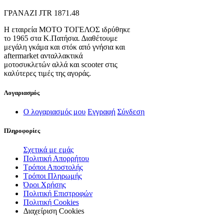
ΓΡΑΝΑΖΙ JTR 1871.48
Η εταιρεία ΜΟΤΟ ΤΟΓΕΛΟΣ ιδρύθηκε
το 1965 στα Κ.Πατήσια. Διαθέτουμε
μεγάλη γκάμα και στόκ από γνήσια και
aftermarket ανταλλακτικά
μοτοσυκλετών αλλά και scooter στις
καλύτερες τιμές της αγοράς.
Λογαριασμός
Ο λογαριασμός μου
Εγγραφή
Σύνδεση
Πληροφορίες
Σχετικά με εμάς
Πολιτική Απορρήτου
Τρόποι Αποστολής
Τρόποι Πληρωμής
Όροι Χρήσης
Πολιτική Επιστροφών
Πολιτική Cookies
Διαχείριση Cookies