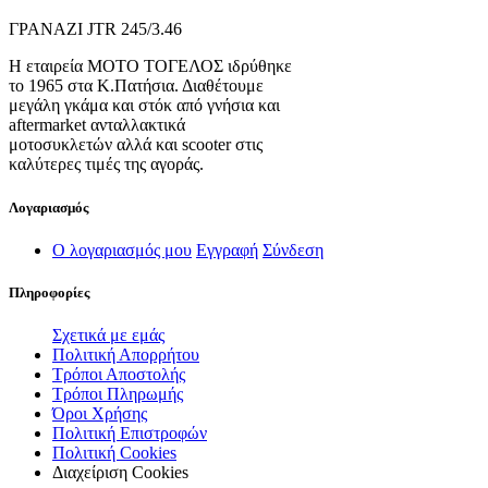
ΓΡΑΝΑΖΙ JTR 245/3.46
Η εταιρεία ΜΟΤΟ ΤΟΓΕΛΟΣ ιδρύθηκε
το 1965 στα Κ.Πατήσια. Διαθέτουμε
μεγάλη γκάμα και στόκ από γνήσια και
aftermarket ανταλλακτικά
μοτοσυκλετών αλλά και scooter στις
καλύτερες τιμές της αγοράς.
Λογαριασμός
Ο λογαριασμός μου
Εγγραφή
Σύνδεση
Πληροφορίες
Σχετικά με εμάς
Πολιτική Απορρήτου
Τρόποι Αποστολής
Τρόποι Πληρωμής
Όροι Χρήσης
Πολιτική Επιστροφών
Πολιτική Cookies
Διαχείριση Cookies