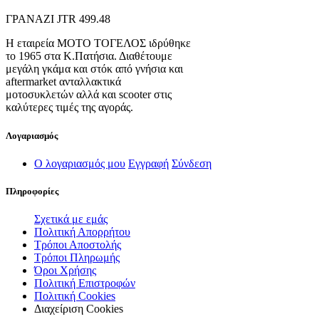
ΓΡΑΝΑΖΙ JTR 499.48
Η εταιρεία ΜΟΤΟ ΤΟΓΕΛΟΣ ιδρύθηκε
το 1965 στα Κ.Πατήσια. Διαθέτουμε
μεγάλη γκάμα και στόκ από γνήσια και
aftermarket ανταλλακτικά
μοτοσυκλετών αλλά και scooter στις
καλύτερες τιμές της αγοράς.
Λογαριασμός
Ο λογαριασμός μου
Εγγραφή
Σύνδεση
Πληροφορίες
Σχετικά με εμάς
Πολιτική Απορρήτου
Τρόποι Αποστολής
Τρόποι Πληρωμής
Όροι Χρήσης
Πολιτική Επιστροφών
Πολιτική Cookies
Διαχείριση Cookies