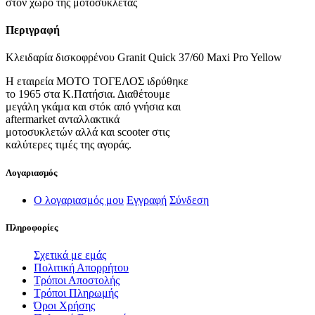
στον χώρο της μοτοσυκλέτας
Περιγραφή
Κλειδαρία δισκοφρένου Granit Quick 37/60 Maxi Pro Yellow
Η εταιρεία ΜΟΤΟ ΤΟΓΕΛΟΣ ιδρύθηκε
το 1965 στα Κ.Πατήσια. Διαθέτουμε
μεγάλη γκάμα και στόκ από γνήσια και
aftermarket ανταλλακτικά
μοτοσυκλετών αλλά και scooter στις
καλύτερες τιμές της αγοράς.
Λογαριασμός
Ο λογαριασμός μου
Εγγραφή
Σύνδεση
Πληροφορίες
Σχετικά με εμάς
Πολιτική Απορρήτου
Τρόποι Αποστολής
Τρόποι Πληρωμής
Όροι Χρήσης