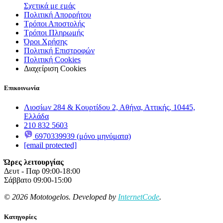
Σχετικά με εμάς
Πολιτική Απορρήτου
Τρόποι Αποστολής
Τρόποι Πληρωμής
Όροι Χρήσης
Πολιτική Επιστροφών
Πολιτική Cookies
Διαχείριση Cookies
Επικοινωνία
Λιοσίων 284 & Κουρτίδου 2, Αθήνα, Αττικής, 10445,
Ελλάδα
210 832 5603
6970339939 (μόνο μηνύματα)
[email protected]
Ώρες λειτουργίας
Δευτ - Παρ 09:00-18:00
Σάββατο 09:00-15:00
© 2026 Mototogelos. Developed by
InternetCode
.
Κατηγορίες