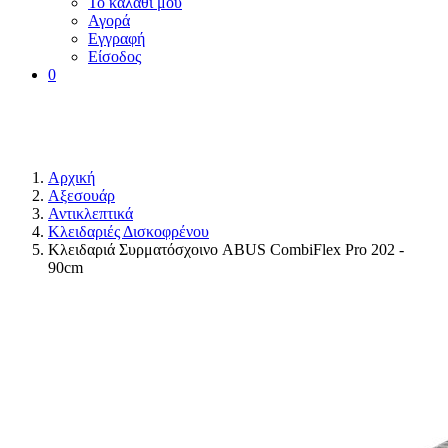
Το καλάθι μου
Αγορά
Εγγραφή
Είσοδος
0
Αρχική
Αξεσουάρ
Αντικλεπτικά
Κλειδαριές Δισκοφρένου
Κλειδαριά Συρματόσχοινο ABUS CombiFlex Pro 202 -
90cm