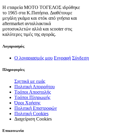
Η εταιρεία ΜΟΤΟ ΤΟΓΕΛΟΣ ιδρύθηκε
το 1965 στα Κ.Πατήσια. Διαθέτουμε
μεγάλη γκάμα και στόκ από γνήσια και
aftermarket ανταλλακτικά
μοτοσυκλετών αλλά και scooter στις
καλύτερες τιμές της αγοράς.
Λογαριασμός
Ο λογαριασμός μου
Εγγραφή
Σύνδεση
Πληροφορίες
Σχετικά με εμάς
Πολιτική Απορρήτου
Τρόποι Αποστολής
Τρόποι Πληρωμής
Όροι Χρήσης
Πολιτική Επιστροφών
Πολιτική Cookies
Διαχείριση Cookies
Επικοινωνία