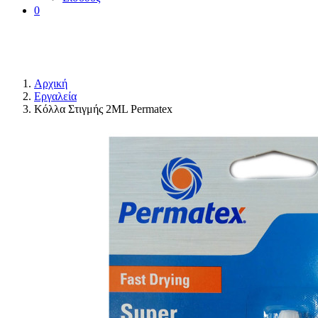
0
Αρχική
Εργαλεία
Κόλλα Στιγμής 2ML Permatex