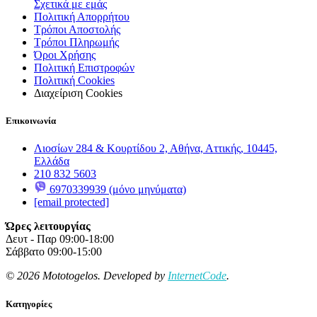
Σχετικά με εμάς
Πολιτική Απορρήτου
Τρόποι Αποστολής
Τρόποι Πληρωμής
Όροι Χρήσης
Πολιτική Επιστροφών
Πολιτική Cookies
Διαχείριση Cookies
Επικοινωνία
Λιοσίων 284 & Κουρτίδου 2, Αθήνα, Αττικής, 10445,
Ελλάδα
210 832 5603
6970339939 (μόνο μηνύματα)
[email protected]
Ώρες λειτουργίας
Δευτ - Παρ 09:00-18:00
Σάββατο 09:00-15:00
© 2026 Mototogelos. Developed by
InternetCode
.
Κατηγορίες