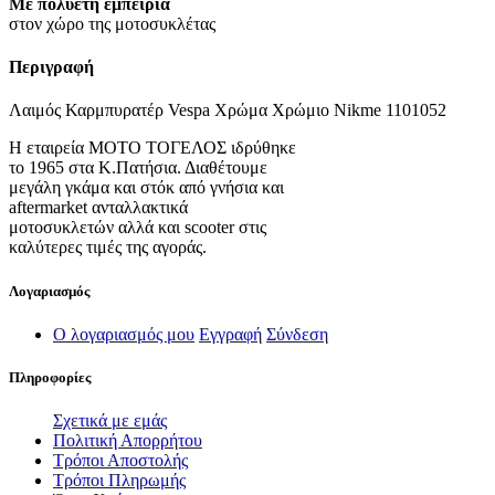
Με πολυετή εμπειρία
στον χώρο της μοτοσυκλέτας
Περιγραφή
Λαιμός Καρμπυρατέρ Vespa Χρώμα Χρώμιο Nikme 1101052
Η εταιρεία ΜΟΤΟ ΤΟΓΕΛΟΣ ιδρύθηκε
το 1965 στα Κ.Πατήσια. Διαθέτουμε
μεγάλη γκάμα και στόκ από γνήσια και
aftermarket ανταλλακτικά
μοτοσυκλετών αλλά και scooter στις
καλύτερες τιμές της αγοράς.
Λογαριασμός
Ο λογαριασμός μου
Εγγραφή
Σύνδεση
Πληροφορίες
Σχετικά με εμάς
Πολιτική Απορρήτου
Τρόποι Αποστολής
Τρόποι Πληρωμής