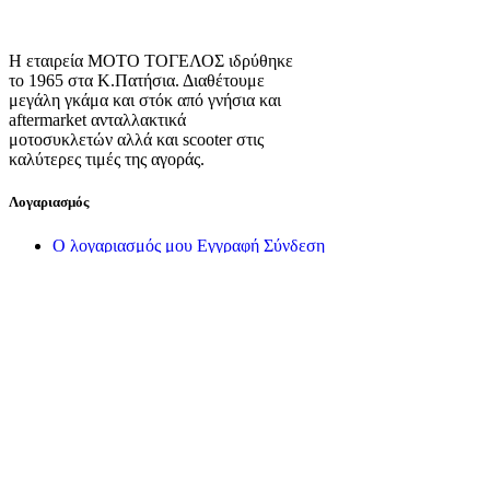
Η εταιρεία ΜΟΤΟ ΤΟΓΕΛΟΣ ιδρύθηκε
το 1965 στα Κ.Πατήσια. Διαθέτουμε
μεγάλη γκάμα και στόκ από γνήσια και
aftermarket ανταλλακτικά
μοτοσυκλετών αλλά και scooter στις
καλύτερες τιμές της αγοράς.
Λογαριασμός
Ο λογαριασμός μου
Εγγραφή
Σύνδεση
Πληροφορίες
Σχετικά με εμάς
Πολιτική Απορρήτου
Τρόποι Αποστολής
Τρόποι Πληρωμής
Όροι Χρήσης
Πολιτική Επιστροφών
Πολιτική Cookies
Διαχείριση Cookies