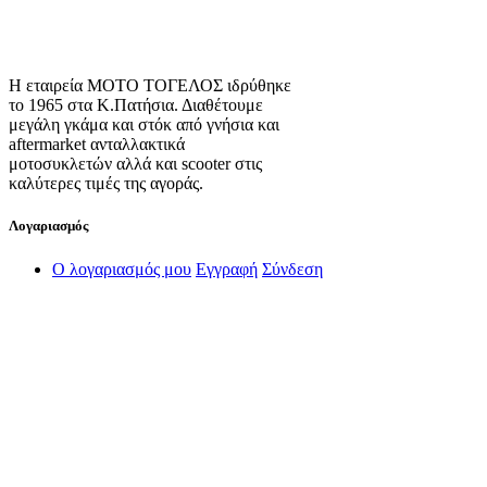
Η εταιρεία ΜΟΤΟ ΤΟΓΕΛΟΣ ιδρύθηκε
το 1965 στα Κ.Πατήσια. Διαθέτουμε
μεγάλη γκάμα και στόκ από γνήσια και
aftermarket ανταλλακτικά
μοτοσυκλετών αλλά και scooter στις
καλύτερες τιμές της αγοράς.
Λογαριασμός
Ο λογαριασμός μου
Εγγραφή
Σύνδεση
Πληροφορίες
Σχετικά με εμάς
Πολιτική Απορρήτου
Τρόποι Αποστολής
Τρόποι Πληρωμής
Όροι Χρήσης
Πολιτική Επιστροφών
Πολιτική Cookies