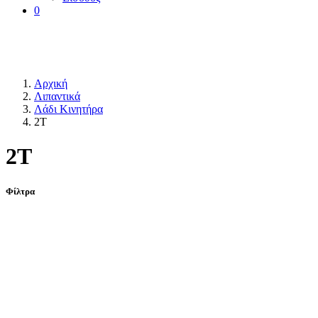
0
Αρχική
Λιπαντικά
Λάδι Κινητήρα
2Τ
2Τ
Φίλτρα