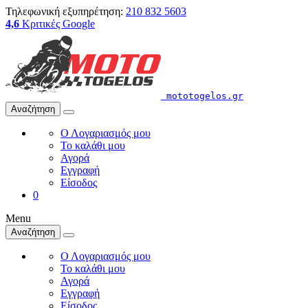
Τηλεφωνική εξυπηρέτηση:
210 832 5603
4,6
Κριτικές Google
mototogelos.gr
Αναζήτηση
Ο Λογαριασμός μου
Το καλάθι μου
Αγορά
Εγγραφή
Είσοδος
0
Menu
Αναζήτηση
Ο Λογαριασμός μου
Το καλάθι μου
Αγορά
Εγγραφή
Είσοδος