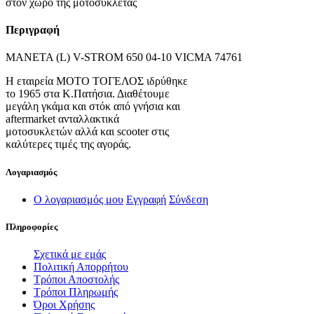
στον χώρο της μοτοσυκλέτας
Περιγραφή
ΜΑΝΕΤΑ (L) V-STROM 650 04-10 VICMA 74761
Η εταιρεία ΜΟΤΟ ΤΟΓΕΛΟΣ ιδρύθηκε
το 1965 στα Κ.Πατήσια. Διαθέτουμε
μεγάλη γκάμα και στόκ από γνήσια και
aftermarket ανταλλακτικά
μοτοσυκλετών αλλά και scooter στις
καλύτερες τιμές της αγοράς.
Λογαριασμός
Ο λογαριασμός μου
Εγγραφή
Σύνδεση
Πληροφορίες
Σχετικά με εμάς
Πολιτική Απορρήτου
Τρόποι Αποστολής
Τρόποι Πληρωμής
Όροι Χρήσης