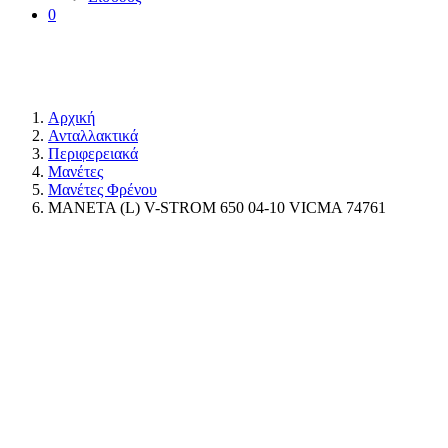
0
Αρχική
Ανταλλακτικά
Περιφερειακά
Μανέτες
Μανέτες Φρένου
ΜΑΝΕΤΑ (L) V-STROM 650 04-10 VICMA 74761