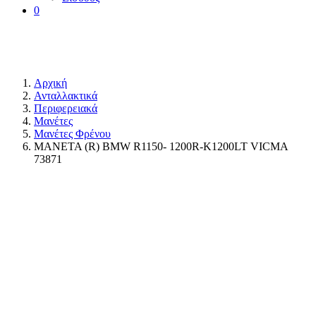
0
Αρχική
Ανταλλακτικά
Περιφερειακά
Μανέτες
Μανέτες Φρένου
MANETA (R) BMW R1150- 1200R-K1200LT VICMA
73871