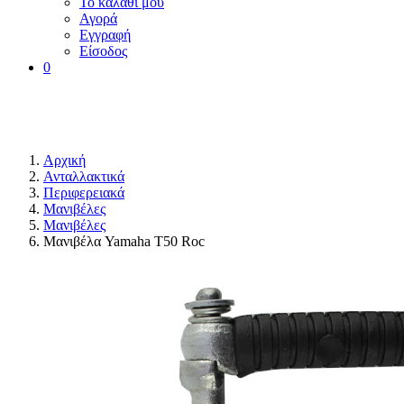
Το καλάθι μου
Αγορά
Εγγραφή
Είσοδος
0
Αρχική
Ανταλλακτικά
Περιφερειακά
Μανιβέλες
Μανιβέλες
Μανιβέλα Yamaha T50 Roc