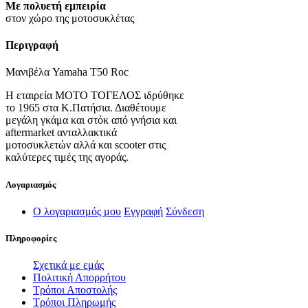
Με πολυετή εμπειρία
στον χώρο της μοτοσυκλέτας
Περιγραφή
Μανιβέλα Yamaha T50 Roc
Η εταιρεία ΜΟΤΟ ΤΟΓΕΛΟΣ ιδρύθηκε
το 1965 στα Κ.Πατήσια. Διαθέτουμε
μεγάλη γκάμα και στόκ από γνήσια και
aftermarket ανταλλακτικά
μοτοσυκλετών αλλά και scooter στις
καλύτερες τιμές της αγοράς.
Λογαριασμός
Ο λογαριασμός μου
Εγγραφή
Σύνδεση
Πληροφορίες
Σχετικά με εμάς
Πολιτική Απορρήτου
Τρόποι Αποστολής
Τρόποι Πληρωμής