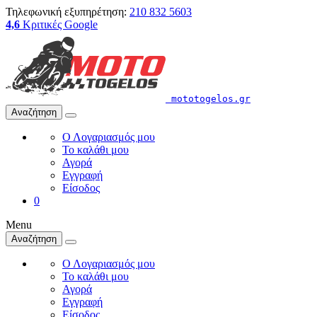
Τηλεφωνική εξυπηρέτηση:
210 832 5603
4,6
Κριτικές Google
mototogelos.gr
Αναζήτηση
Ο Λογαριασμός μου
Το καλάθι μου
Αγορά
Εγγραφή
Είσοδος
0
Menu
Αναζήτηση
Ο Λογαριασμός μου
Το καλάθι μου
Αγορά
Εγγραφή
Είσοδος