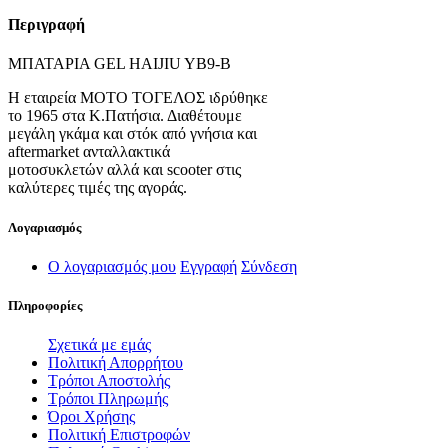
Περιγραφή
ΜΠΑΤΑΡΙΑ GEL HAIJIU YB9-B
Η εταιρεία ΜΟΤΟ ΤΟΓΕΛΟΣ ιδρύθηκε
το 1965 στα Κ.Πατήσια. Διαθέτουμε
μεγάλη γκάμα και στόκ από γνήσια και
aftermarket ανταλλακτικά
μοτοσυκλετών αλλά και scooter στις
καλύτερες τιμές της αγοράς.
Λογαριασμός
Ο λογαριασμός μου
Εγγραφή
Σύνδεση
Πληροφορίες
Σχετικά με εμάς
Πολιτική Απορρήτου
Τρόποι Αποστολής
Τρόποι Πληρωμής
Όροι Χρήσης
Πολιτική Επιστροφών