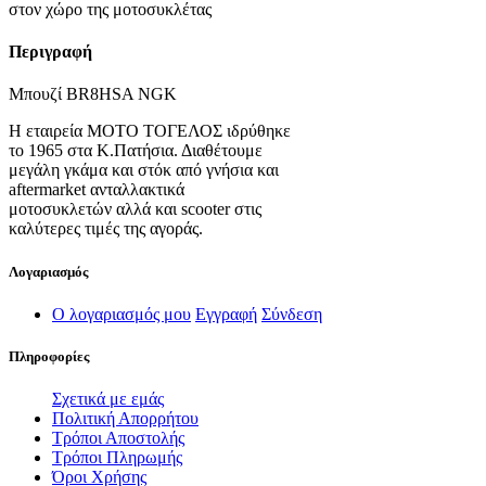
στον χώρο της μοτοσυκλέτας
Περιγραφή
Μπουζί BR8HSA NGK
Η εταιρεία ΜΟΤΟ ΤΟΓΕΛΟΣ ιδρύθηκε
το 1965 στα Κ.Πατήσια. Διαθέτουμε
μεγάλη γκάμα και στόκ από γνήσια και
aftermarket ανταλλακτικά
μοτοσυκλετών αλλά και scooter στις
καλύτερες τιμές της αγοράς.
Λογαριασμός
Ο λογαριασμός μου
Εγγραφή
Σύνδεση
Πληροφορίες
Σχετικά με εμάς
Πολιτική Απορρήτου
Τρόποι Αποστολής
Τρόποι Πληρωμής
Όροι Χρήσης