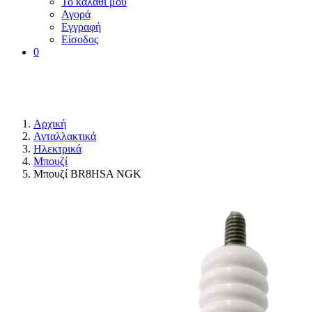
Το καλάθι μου
Αγορά
Εγγραφή
Είσοδος
0
Αρχική
Ανταλλακτικά
Ηλεκτρικά
Μπουζί
Μπουζί BR8HSA NGK