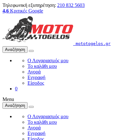
Τηλεφωνική εξυπηρέτηση:
210 832 5603
4,6
Κριτικές Google
mototogelos.gr
Αναζήτηση
Ο Λογαριασμός μου
Το καλάθι μου
Αγορά
Εγγραφή
Είσοδος
0
Menu
Αναζήτηση
Ο Λογαριασμός μου
Το καλάθι μου
Αγορά
Εγγραφή
Είσοδος