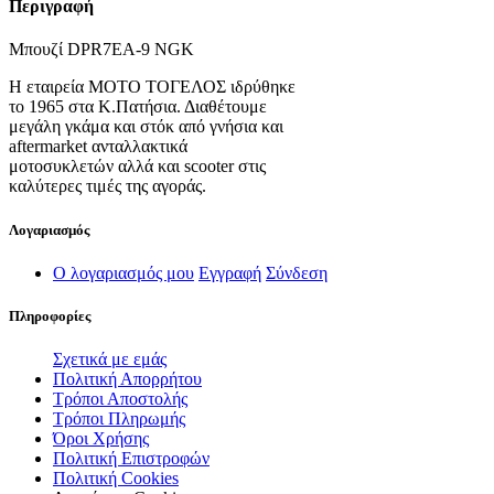
Περιγραφή
Μπουζί DPR7EA-9 NGK
Η εταιρεία ΜΟΤΟ ΤΟΓΕΛΟΣ ιδρύθηκε
το 1965 στα Κ.Πατήσια. Διαθέτουμε
μεγάλη γκάμα και στόκ από γνήσια και
aftermarket ανταλλακτικά
μοτοσυκλετών αλλά και scooter στις
καλύτερες τιμές της αγοράς.
Λογαριασμός
Ο λογαριασμός μου
Εγγραφή
Σύνδεση
Πληροφορίες
Σχετικά με εμάς
Πολιτική Απορρήτου
Τρόποι Αποστολής
Τρόποι Πληρωμής
Όροι Χρήσης
Πολιτική Επιστροφών
Πολιτική Cookies