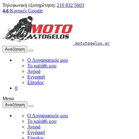
Τηλεφωνική εξυπηρέτηση:
210 832 5603
4,6
Κριτικές Google
mototogelos.gr
Αναζήτηση
Ο Λογαριασμός μου
Το καλάθι μου
Αγορά
Εγγραφή
Είσοδος
0
Menu
Αναζήτηση
Ο Λογαριασμός μου
Το καλάθι μου
Αγορά
Εγγραφή
Είσοδος