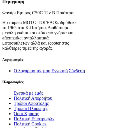
Περιγραφή
Φανάρι Εμπρός C50C 12v Β Ποιότητα
Η εταιρεία ΜΟΤΟ ΤΟΓΕΛΟΣ ιδρύθηκε
το 1965 στα Κ.Πατήσια. Διαθέτουμε
μεγάλη γκάμα και στόκ από γνήσια και
aftermarket ανταλλακτικά
μοτοσυκλετών αλλά και scooter στις
καλύτερες τιμές της αγοράς.
Λογαριασμός
Ο λογαριασμός μου
Εγγραφή
Σύνδεση
Πληροφορίες
Σχετικά με εμάς
Πολιτική Απορρήτου
Τρόποι Αποστολής
Τρόποι Πληρωμής
Όροι Χρήσης
Πολιτική Επιστροφών
Πολιτική Cookies