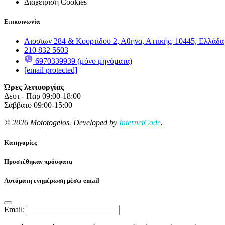
Διαχείριση Cookies
Επικοινωνία
Λιοσίων 284 & Κουρτίδου 2, Αθήνα, Αττικής, 10445, Ελλάδα
210 832 5603
6970339939 (μόνο μηνύματα)
[email protected]
Ώρες λειτουργίας
Δευτ - Παρ 09:00-18:00
Σάββατο 09:00-15:00
© 2026 Mototogelos. Developed by
InternetCode
.
Κατηγορίες
Προστέθηκαν πρόσφατα
Αυτόματη ενημέρωση μέσω email
Email: