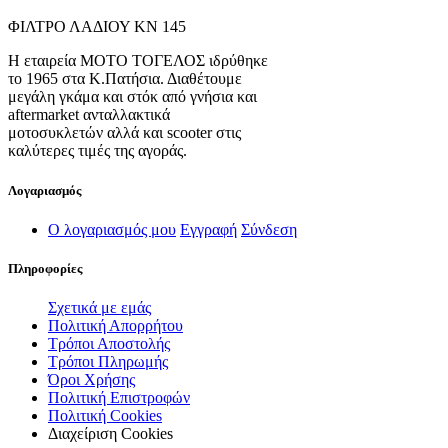
ΦΙΛΤΡΟ ΛΑΔΙΟΥ ΚΝ 145
Η εταιρεία ΜΟΤΟ ΤΟΓΕΛΟΣ ιδρύθηκε
το 1965 στα Κ.Πατήσια. Διαθέτουμε
μεγάλη γκάμα και στόκ από γνήσια και
aftermarket ανταλλακτικά
μοτοσυκλετών αλλά και scooter στις
καλύτερες τιμές της αγοράς.
Λογαριασμός
Ο λογαριασμός μου
Εγγραφή
Σύνδεση
Πληροφορίες
Σχετικά με εμάς
Πολιτική Απορρήτου
Τρόποι Αποστολής
Τρόποι Πληρωμής
Όροι Χρήσης
Πολιτική Επιστροφών
Πολιτική Cookies
Διαχείριση Cookies