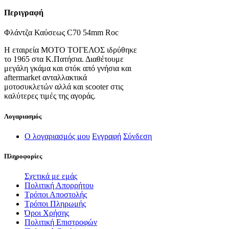
Περιγραφή
Φλάντζα Καύσεως C70 54mm Roc
Η εταιρεία ΜΟΤΟ ΤΟΓΕΛΟΣ ιδρύθηκε
το 1965 στα Κ.Πατήσια. Διαθέτουμε
μεγάλη γκάμα και στόκ από γνήσια και
aftermarket ανταλλακτικά
μοτοσυκλετών αλλά και scooter στις
καλύτερες τιμές της αγοράς.
Λογαριασμός
Ο λογαριασμός μου
Εγγραφή
Σύνδεση
Πληροφορίες
Σχετικά με εμάς
Πολιτική Απορρήτου
Τρόποι Αποστολής
Τρόποι Πληρωμής
Όροι Χρήσης
Πολιτική Επιστροφών