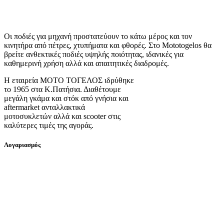
Οι ποδιές για μηχανή προστατεύουν το κάτω μέρος και τον
κινητήρα από πέτρες, χτυπήματα και φθορές. Στο Mototogelos θα
βρείτε ανθεκτικές ποδιές υψηλής ποιότητας, ιδανικές για
καθημερινή χρήση αλλά και απαιτητικές διαδρομές.
Η εταιρεία ΜΟΤΟ ΤΟΓΕΛΟΣ ιδρύθηκε
το 1965 στα Κ.Πατήσια. Διαθέτουμε
μεγάλη γκάμα και στόκ από γνήσια και
aftermarket ανταλλακτικά
μοτοσυκλετών αλλά και scooter στις
καλύτερες τιμές της αγοράς.
Λογαριασμός
Ο λογαριασμός μου
Εγγραφή
Σύνδεση
Πληροφορίες
Σχετικά με εμάς
Πολιτική Απορρήτου
Τρόποι Αποστολής