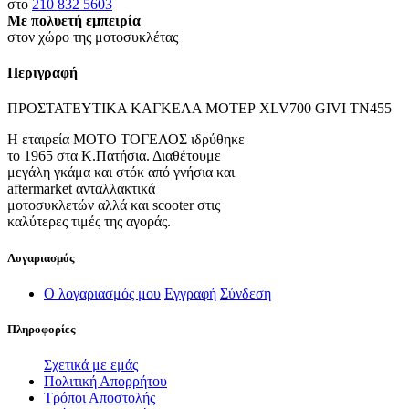
στο
210 832 5603
Με πολυετή εμπειρία
στον χώρο της μοτοσυκλέτας
Περιγραφή
ΠΡΟΣΤΑΤΕΥΤΙΚΑ ΚΑΓΚΕΛΑ ΜΟΤΕΡ XLV700 GIVI TN455
Η εταιρεία ΜΟΤΟ ΤΟΓΕΛΟΣ ιδρύθηκε
το 1965 στα Κ.Πατήσια. Διαθέτουμε
μεγάλη γκάμα και στόκ από γνήσια και
aftermarket ανταλλακτικά
μοτοσυκλετών αλλά και scooter στις
καλύτερες τιμές της αγοράς.
Λογαριασμός
Ο λογαριασμός μου
Εγγραφή
Σύνδεση
Πληροφορίες
Σχετικά με εμάς
Πολιτική Απορρήτου
Τρόποι Αποστολής