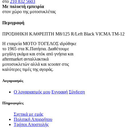
στο
210 832 5603
Με πολυετή εμπειρία
στον χώρο της μοτοσυκλέτας
Περιγραφή
ΠΡΟΣΘΗΚΗ ΚΑΘΡΕΠΤΗ M8/125 R/Left Black VICMA TM-12
Η εταιρεία ΜΟΤΟ ΤΟΓΕΛΟΣ ιδρύθηκε
το 1965 στα Κ.Πατήσια. Διαθέτουμε
μεγάλη γκάμα και στόκ από γνήσια και
aftermarket ανταλλακτικά
μοτοσυκλετών αλλά και scooter στις
καλύτερες τιμές της αγοράς.
Λογαριασμός
Ο λογαριασμός μου
Εγγραφή
Σύνδεση
Πληροφορίες
Σχετικά με εμάς
Πολιτική Απορρήτου
Τρόποι Αποστολής