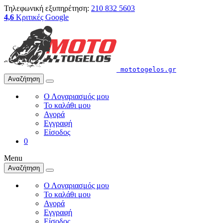
Τηλεφωνική εξυπηρέτηση:
210 832 5603
4,6
Κριτικές Google
mototogelos.gr
Αναζήτηση
Ο Λογαριασμός μου
Το καλάθι μου
Αγορά
Εγγραφή
Είσοδος
0
Menu
Αναζήτηση
Ο Λογαριασμός μου
Το καλάθι μου
Αγορά
Εγγραφή
Είσοδος