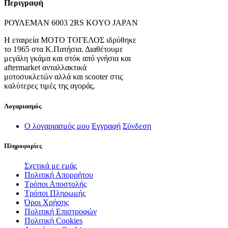
Περιγραφή
ΡΟΥΛΕΜΑΝ 6003 2RS KOYO JAPAN
Η εταιρεία ΜΟΤΟ ΤΟΓΕΛΟΣ ιδρύθηκε
το 1965 στα Κ.Πατήσια. Διαθέτουμε
μεγάλη γκάμα και στόκ από γνήσια και
aftermarket ανταλλακτικά
μοτοσυκλετών αλλά και scooter στις
καλύτερες τιμές της αγοράς.
Λογαριασμός
Ο λογαριασμός μου
Εγγραφή
Σύνδεση
Πληροφορίες
Σχετικά με εμάς
Πολιτική Απορρήτου
Τρόποι Αποστολής
Τρόποι Πληρωμής
Όροι Χρήσης
Πολιτική Επιστροφών
Πολιτική Cookies