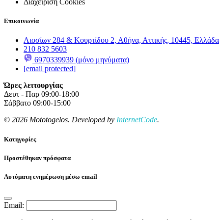
Διαχείριση Cookies
Επικοινωνία
Λιοσίων 284 & Κουρτίδου 2, Αθήνα, Αττικής, 10445, Ελλάδα
210 832 5603
6970339939 (μόνο μηνύματα)
[email protected]
Ώρες λειτουργίας
Δευτ - Παρ 09:00-18:00
Σάββατο 09:00-15:00
© 2026 Mototogelos. Developed by
InternetCode
.
Κατηγορίες
Προστέθηκαν πρόσφατα
Αυτόματη ενημέρωση μέσω email
Email: