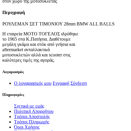
στον χώρο της μοτοσυκλέτας
Περιγραφή
ΡΟΥΛΕΜΑΝ ΣΕΤ TΙΜΟΝΙΟΥ 28mm BMW ALL BALLS
Η εταιρεία ΜΟΤΟ ΤΟΓΕΛΟΣ ιδρύθηκε
το 1965 στα Κ.Πατήσια. Διαθέτουμε
μεγάλη γκάμα και στόκ από γνήσια και
aftermarket ανταλλακτικά
μοτοσυκλετών αλλά και scooter στις
καλύτερες τιμές της αγοράς.
Λογαριασμός
Ο λογαριασμός μου
Εγγραφή
Σύνδεση
Πληροφορίες
Σχετικά με εμάς
Πολιτική Απορρήτου
Τρόποι Αποστολής
Τρόποι Πληρωμής
Όροι Χρήσης