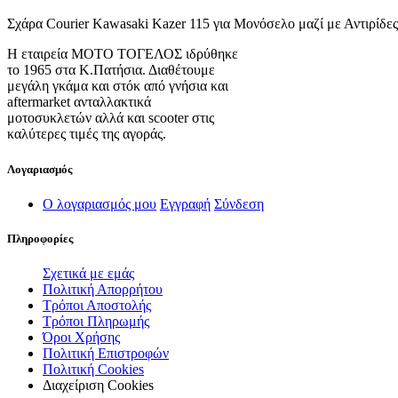
Σχάρα Courier Kawasaki Kazer 115 για Μονόσελο μαζί με Αντιρίδ
Η εταιρεία ΜΟΤΟ ΤΟΓΕΛΟΣ ιδρύθηκε
το 1965 στα Κ.Πατήσια. Διαθέτουμε
μεγάλη γκάμα και στόκ από γνήσια και
aftermarket ανταλλακτικά
μοτοσυκλετών αλλά και scooter στις
καλύτερες τιμές της αγοράς.
Λογαριασμός
Ο λογαριασμός μου
Εγγραφή
Σύνδεση
Πληροφορίες
Σχετικά με εμάς
Πολιτική Απορρήτου
Τρόποι Αποστολής
Τρόποι Πληρωμής
Όροι Χρήσης
Πολιτική Επιστροφών
Πολιτική Cookies
Διαχείριση Cookies