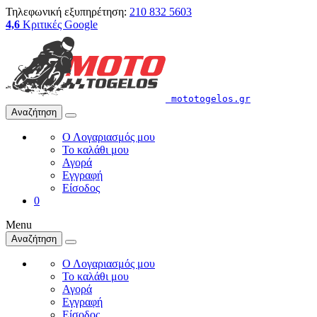
Τηλεφωνική εξυπηρέτηση:
210 832 5603
4,6
Κριτικές Google
mototogelos.gr
Αναζήτηση
Ο Λογαριασμός μου
Το καλάθι μου
Αγορά
Εγγραφή
Είσοδος
0
Menu
Αναζήτηση
Ο Λογαριασμός μου
Το καλάθι μου
Αγορά
Εγγραφή
Είσοδος