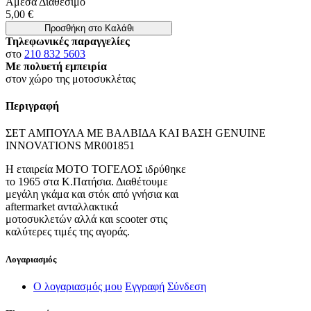
Άμεσα Διαθέσιμο
5,00 €
Προσθήκη στο Καλάθι
Τηλεφωνικές παραγγελίες
στο
210 832 5603
Με πολυετή εμπειρία
στον χώρο της μοτοσυκλέτας
Περιγραφή
ΣΕΤ ΑΜΠΟΥΛΑ ΜΕ ΒΑΛΒΙΔΑ ΚΑΙ ΒΑΣΗ GENUINE
INNOVATIONS MR001851
Η εταιρεία ΜΟΤΟ ΤΟΓΕΛΟΣ ιδρύθηκε
το 1965 στα Κ.Πατήσια. Διαθέτουμε
μεγάλη γκάμα και στόκ από γνήσια και
aftermarket ανταλλακτικά
μοτοσυκλετών αλλά και scooter στις
καλύτερες τιμές της αγοράς.
Λογαριασμός
Ο λογαριασμός μου
Εγγραφή
Σύνδεση