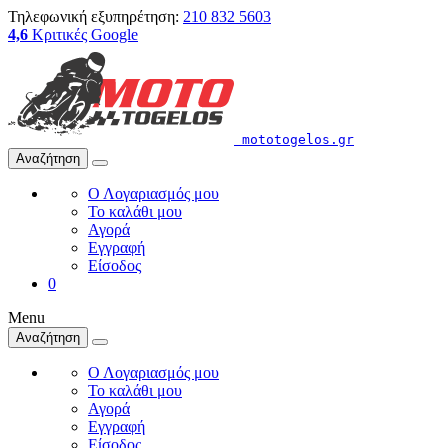
Τηλεφωνική εξυπηρέτηση:
210 832 5603
4,6
Κριτικές Google
mototogelos.gr
Αναζήτηση
Ο Λογαριασμός μου
Το καλάθι μου
Αγορά
Εγγραφή
Είσοδος
0
Menu
Αναζήτηση
Ο Λογαριασμός μου
Το καλάθι μου
Αγορά
Εγγραφή
Είσοδος