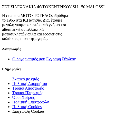
ΣΕΤ ΣΙΑΓΩΝΑΚΙΑ ΦΥΓΟΚΕΝΤΡΙΚΟΥ SH 150 MALOSSI
Η εταιρεία ΜΟΤΟ ΤΟΓΕΛΟΣ ιδρύθηκε
το 1965 στα Κ.Πατήσια. Διαθέτουμε
μεγάλη γκάμα και στόκ από γνήσια και
aftermarket ανταλλακτικά
μοτοσυκλετών αλλά και scooter στις
καλύτερες τιμές της αγοράς.
Λογαριασμός
Ο λογαριασμός μου
Εγγραφή
Σύνδεση
Πληροφορίες
Σχετικά με εμάς
Πολιτική Απορρήτου
Τρόποι Αποστολής
Τρόποι Πληρωμής
Όροι Χρήσης
Πολιτική Επιστροφών
Πολιτική Cookies
Διαχείριση Cookies